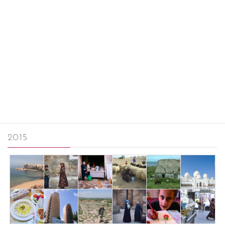
魚を待つ猫
Alexandria, Egypt
投
固
固
固
1
2
…
6
»
稿
定
定
定
ペ
ペ
ペ
の
フォト解説（2022-2026）
ー
ー
ー
ペ
フォト解説（2016-2021）
ジ
ジ
ジ
ー
フォト解説（2011-2015）
ジ
2015
送
り