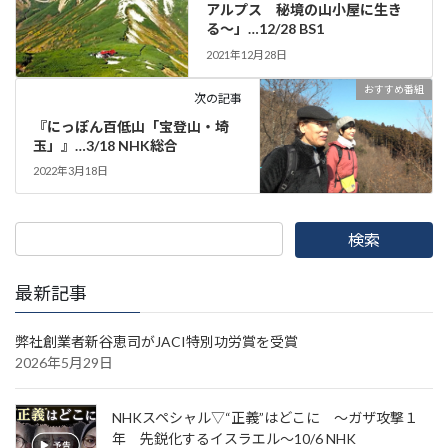
アルプス 秘境の山小屋に生き
る～」…12/28 BS1
2021年12月28日
おすすめ番組
次の記事
『にっぽん百低山「宝登山・埼
玉」』…3/18 NHK総合
2022年3月18日
最新記事
弊社創業者新谷恵司がJACI特別功労賞を受賞
2026年5月29日
NHKスペシャル▽“正義”はどこに ～ガザ攻撃１
年 先鋭化するイスラエル～10/6 NHK