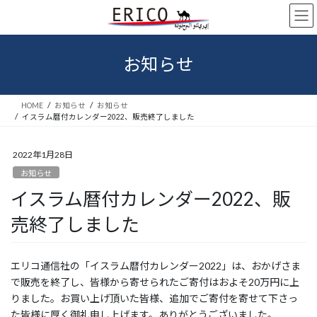
コ
ナ
ン
ビ
テ
ゲ
ン
ー
お知らせ
ツ
シ
へ
ョ
ス
ン
HOME
お知らせ
お知らせ
キ
に
イスラム暦付カレンダー2022、販売終了しました
ッ
移
プ
動
2022年1月28日
お知らせ
イスラム暦付カレンダー2022、販
売終了しました
エリコ通信社の「イスラム暦付カレンダー2022」は、おかげさま
で販売を終了し、皆様から寄せられたご寄付はおよそ20万円に上
りました。お買い上げ頂いた皆様、追加でご寄付を寄せて下さっ
た皆様に厚く御礼申し上げます。ありがとうございました。