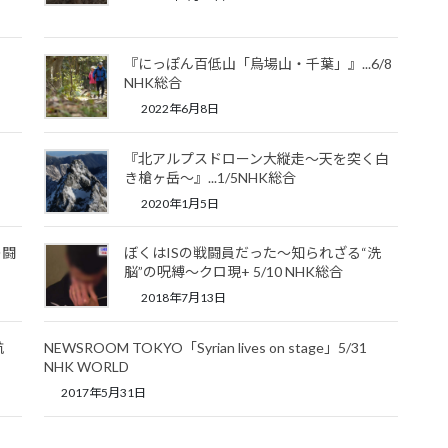
『にっぽん百低山「烏場山・千葉」』...6/8
NHK総合
2022年6月8日
『北アルプスドローン大縦走～天を突く白
き槍ヶ岳～』...1/5NHK総合
2020年1月5日
の闘
ぼくはISの戦闘員だった～知られざる“洗
脳”の呪縛～クロ現+ 5/10 NHK総合
2018年7月13日
航
NEWSROOM TOKYO「Syrian lives on stage」5/31
NHK WORLD
2017年5月31日