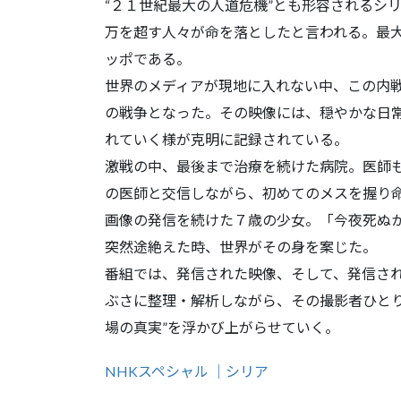
“２１世紀最大の人道危機”とも形容されるシ
万を超す人々が命を落としたと言われる。最
ッポである。
世界のメディアが現地に入れない中、この内
の戦争となった。その映像には、穏やかな日
れていく様が克明に記録されている。
激戦の中、最後まで治療を続けた病院。医師
の医師と交信しながら、初めてのメスを握り
画像の発信を続けた７歳の少女。「今夜死ぬ
突然途絶えた時、世界がその身を案じた。
番組では、発信された映像、そして、発信さ
ぶさに整理・解析しながら、その撮影者ひとり
場の真実”を浮かび上がらせていく。
NHKスペシャル ｜シリア