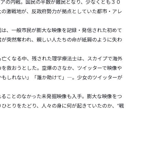
リアの内戦。国民の半数が難民となり、少なくとも３０
大の激戦地が、反政府勢力が拠点としていた都市・アレ
戦は、一般市民が膨大な映像を記録・発信された初めて
常が突然奪われ、親しい人たちの命が紙屑のように失わ
も亡くなる中、残された理学療法士は、スカイプで海外
命を救おうとした。空爆のさなか、ツイッターで映像や
かもしれない」「誰か助けて」―。少女のツイッターが
れることのなかった未発掘映像も入手。膨大な映像をつ
ひとりをたどり、人々の身に何が起きていたのか、“戦