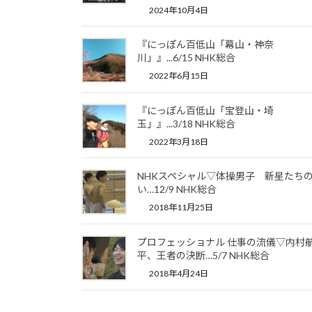
2024年10月4日
『にっぽん百低山「幕山・神奈
川」』...6/15 NHK総合
2022年6月15日
『にっぽん百低山「宝登山・埼
玉」』...3/18 NHK総合
2022年3月18日
NHKスペシャル▽体操男子 新星たち
い…12/9 NHK総合
2018年11月25日
プロフェッショナル 仕事の流儀▽内村
平、王者の決断…5/7 NHK総合
2018年4月24日