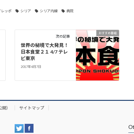
アレッポ
シリア
シリア内線
病院
おすすめ番組
次の記事
世界の秘境で大発見！
日本食堂２１ 4/7 テレ
ビ東京
2017年4月7日
公開）
サイトマップ
Ot