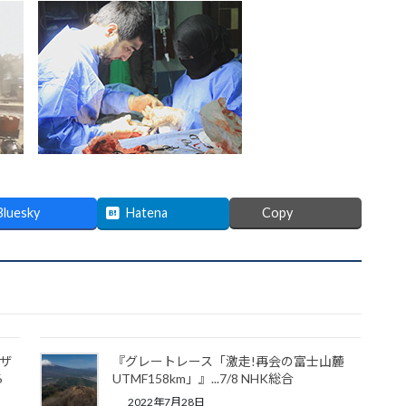
Bluesky
Hatena
Copy
ガザ
『グレートレース「激走!再会の富士山麓
6
UTMF158km」』...7/8 NHK総合
2022年7月28日