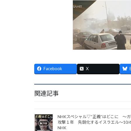
Facebook
X
関連記事
NHKスペシャル▽“正義”はどこに ～
攻撃１年 先鋭化するイスラエル～10/
NHK