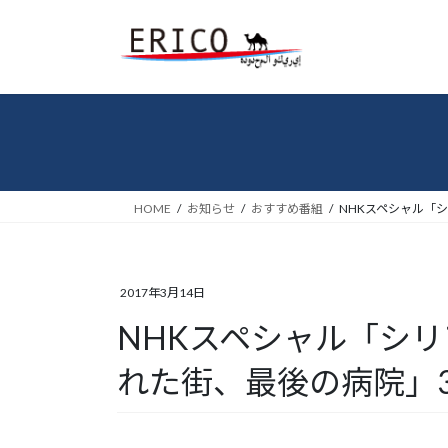
コ
ナ
ン
ビ
テ
ゲ
ン
ー
ツ
シ
へ
ョ
ス
ン
キ
に
ッ
移
HOME
お知らせ
おすすめ番組
NHKスペシャル「シ
プ
動
2017年3月14日
NHKスペシャル「シリ
れた街、最後の病院」3/