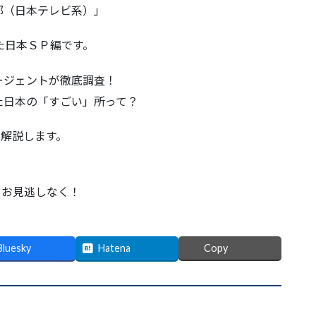
部（日本テレビ系）」
た日本ＳＰ編です。
ージェントが徹底調査！
た日本の「すごい」所って？
て解説します。
4
ぞお見逃しなく！
Bluesky
Hatena
Copy