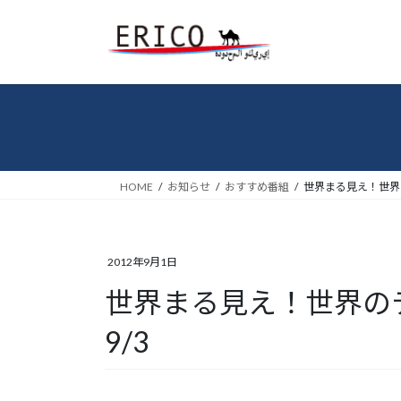
コ
ナ
ン
ビ
テ
ゲ
ン
ー
ツ
シ
へ
ョ
ス
ン
キ
に
ッ
移
HOME
お知らせ
おすすめ番組
世界まる見え！世界
プ
動
2012年9月1日
世界まる見え！世界の
9/3