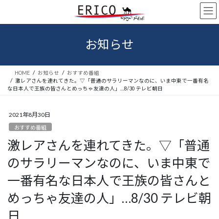
コ
ナ
ン
ビ
テ
ゲ
ン
ー
お知らせ
ツ
シ
へ
ョ
ス
ン
HOME
お知らせ
おすすめ番組
キ
に
激レアさんを連れてきた。▽「普通のサラリーマンなのに、いま中東で一番有名
ッ
移
な日本人で王族の皆さんとめっちゃ友達の人」…8/30 テレビ朝日
プ
動
2021年8月30日
おすすめ番組
激レアさんを連れてきた。▽「普通
のサラリーマンなのに、いま中東で
一番有名な日本人で王族の皆さんと
めっちゃ友達の人」…8/30 テレビ朝
日