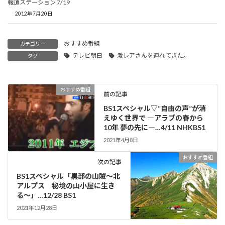
報道ステーション 7/19
2012年7月20日
おすすめ番組
カテゴリー
テレビ朝日
激レアさんを連れてきた。
タグ
おすすめ番組
前の記事
BS1スペシャル▽“自由の声”が消
えゆく世界で ―アラブの春から
10年 夢の先に―…4/11 NHKBS1
2021年4月8日
おすすめ番組
次の記事
BS1スペシャル「黒部の山賊～北
アルプス 秘境の山小屋に生き
る～」…12/28 BS1
2021年12月28日