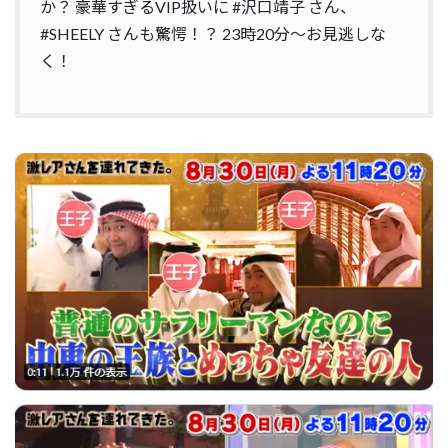
か？ 豪華すぎるVIP扱いに
#沢口靖子
さん、
#SHEELY
さんも驚愕！？ 23時20分〜お見逃しな
く！