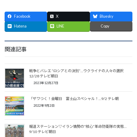
Facebook
X
Bluesky
Hatena
LINE
Copy
関連記事
戦争とバレエ “ロシアとの決別”…ウクライナの人々の選択
12/28 テレビ朝日
2023年12月27日
「ザワつく！金曜日 富士山スペシャル！...9/2 テレ朝
2022年9月2日
報道ステーション▽イラン情勢の“核心”革命防衛隊の実態…
9/10 テレビ朝日