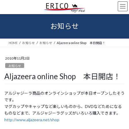
コ
ナ
ン
ビ
テ
ゲ
ン
ー
お知らせ
ツ
シ
へ
ョ
ス
ン
HOME
お知らせ
お知らせ
Aljazeera online Shop 本日開店！
キ
に
ッ
移
プ
動
2010年11月2日
お知らせ
Aljazeera online Shop 本日開店！
アルジャジーラ商品のオンラインショップが本日オープンしたそう
です。
マグカップやキャップなど楽しいものから、DVDなどためになる
ものなどまで、アルジャジーラグッズがいろいろ購入できます。
http://www.aljazeera.net/shop