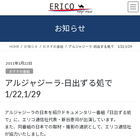
コ
ナ
ン
ビ
テ
ゲ
ン
ー
お知らせ
ツ
シ
へ
ョ
ス
ン
HOME
お知らせ
おすすめ番組
アルジャジーラ-日出ずる処で 1/22,1/29
キ
に
ッ
移
プ
動
2011年1月22日
おすすめ番組
アルジャジーラ-日出ずる処で
1/22,1/29
アルジャジーラの日本を紹介ドキュメンタリー番組『日出ずる処
で』に、エリコ通信社代表・新谷恵司が出演しています。
また、同番組の日本での取材・撮影の通訳として、エリコ通信社
が協力いたしました。