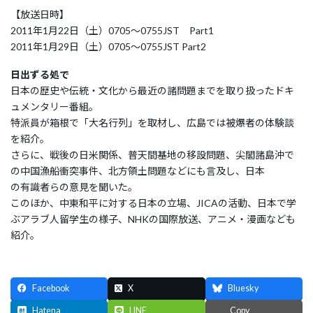
【放送日時】
2011年1月22日（土）0705～0755JST Part1
2011年1月29日（土）0705～0755JST Part2
日出ずる処で
日本の歴史や伝統・文化から最近の諸問題までを取り扱ったドキ
ュメンタリー番組。
特派員が箱根で「大名行列」を取材し、広島では被爆者の体験談
を紹介。
さらに、戦後の日米関係、普天間基地の移設問題、尖閣諸島沖で
の中国漁船衝突事件、北方領土問題などにも言及し、日本
の有識者らの意見を聞いた。
このほか、中東和平に対する日本の立場、JICAの活動、日本で学
ぶアラブ人留学生の様子、NHKの国際放送、アニメ・漫画なども
紹介。
Facebook
X
Bluesky
Hatena
LINE
Copy