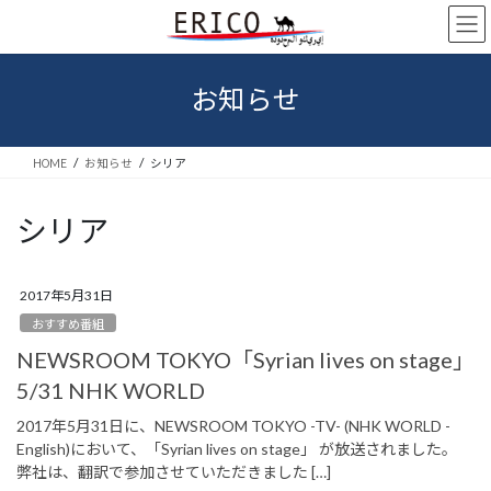
コ
ナ
ン
ビ
テ
ゲ
ン
ー
お知らせ
ツ
シ
へ
ョ
ス
ン
HOME
お知らせ
シリア
キ
に
ッ
移
プ
動
シリア
2017年5月31日
おすすめ番組
NEWSROOM TOKYO「Syrian lives on stage」
5/31 NHK WORLD
2017年5月31日に、NEWSROOM TOKYO -TV- (NHK WORLD -
English)において、「Syrian lives on stage」 が放送されました。
弊社は、翻訳で参加させていただきました […]