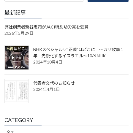
ペ
ジ
ジ
ー
最新記事
ジ
送
弊社創業者新谷恵司がJACI特別功労賞を受賞
2026年5月29日
り
NHKスペシャル▽“正義”はどこに ～ガザ攻撃１
年 先鋭化するイスラエル～10/6 NHK
2024年10月4日
代表者交代のお知らせ
2024年4月1日
CATEGORY
全て