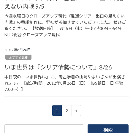
えない内戦 9/5
今週水曜日のクローズアップ現代『混迷シリア 出口の見えない
内戦』の番組制作に、弊社が参加させていただきました。 ぜひご
覧ください。 【放送日時】 9月5日（水）午後7時30分～54分
NHK総合 クローズアップ現代
2012年8月26日
おすすめ番組
いま世界は『シリア情勢について』8/26
本日夜の「いま世界は」に、考古学者の山崎やよいさんが出演さ
れます。 【放送時間：2012年8月26日（日）（BS朝日：日 午後
7:00～）】
投
固
固
1
2
»
稿
定
定
ペ
ペ
の
ー
ー