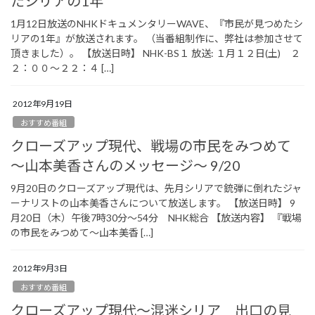
たシリアの1年
1月12日放送のNHKドキュメンタリーWAVE、『市民が見つめたシ
リアの1年』が放送されます。 （当番組制作に、弊社は参加させて
頂きました）。 【放送日時】 NHK-BS１ 放送: １月１２日(土) ２
２：００～２２：４ […]
2012年9月19日
おすすめ番組
クローズアップ現代、戦場の市民をみつめて
～山本美香さんのメッセージ～ 9/20
9月20日のクローズアップ現代は、先月シリアで銃弾に倒れたジャ
ーナリストの山本美香さんについて放送します。 【放送日時】 9
月20日（木）午後7時30分～54分 NHK総合 【放送内容】 『戦場
の市民をみつめて～山本美香 […]
2012年9月3日
おすすめ番組
クローズアップ現代～混迷シリア 出口の見